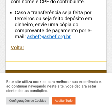
com nome e CPF do contribuinte.
Caso a transferência seja feita por
terceiros ou seja feito depósito em
dinheiro, envie uma cópia do
comprovante de pagamento por e-
mail:
asbef@asbef.org.br
Voltar
ASBEF - ASSOCIAÇÃO DOS BENEFICIÁRIOS DA BRF PREVIDÊNCIA Rua
Este site utiliza cookies para melhorar sua experiência e,
Pamplona, 145, Jardim Paulista, São Paulo, CEP 01405-100, Edifício
ao continuar navegando neste site, você declara estar
Praça Pamplona, salas 01 e 02, subsolo -1
ciente destas condições.
asbef@asbef.org.br
- CNPJ 11.088.459/0001-05
(11) 9 9992 5553
Configurações de Cookies
Aceitar Tudo
Developed by
SBM Tech